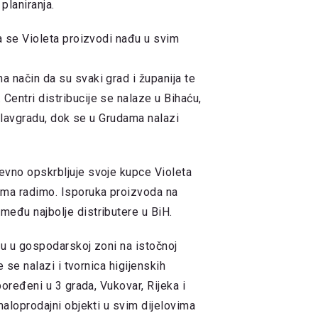
planiranja.
da se Violeta proizvodi nađu u svim
 način da su svaki grad i županija te
entri distribucije se nalaze u Bihaću,
islavgradu, dok se u Grudama nalazi
evno opskrbljuje svoje kupce Violeta
ima radimo. Isporuka proizvoda na
među najbolje distributere u BiH.
i u u gospodarskoj zoni na istočnoj
e se nalazi i tvornica higijenskih
poređeni u 3 grada, Vukovar, Rijeka i
maloprodajni objekti u svim dijelovima