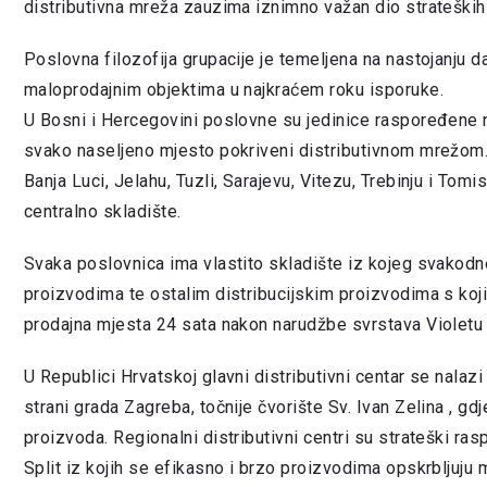
distributivna mreža zauzima iznimno važan dio strateških 
Poslovna filozofija grupacije je temeljena na nastojanju 
maloprodajnim objektima u najkraćem roku isporuke.
U Bosni i Hercegovini poslovne su jedinice raspoređene na
svako naseljeno mjesto pokriveni distributivnom mrežom. C
Banja Luci, Jelahu, Tuzli, Sarajevu, Vitezu, Trebinju i Tom
centralno skladište.
Svaka poslovnica ima vlastito skladište iz kojeg svakodn
proizvodima te ostalim distribucijskim proizvodima s koj
prodajna mjesta 24 sata nakon narudžbe svrstava Violetu 
U Republici Hrvatskoj glavni distributivni centar se nalaz
strani grada Zagreba, točnije čvorište Sv. Ivan Zelina , gdj
proizvoda. Regionalni distributivni centri su strateški ras
Split iz kojih se efikasno i brzo proizvodima opskrbljuju 