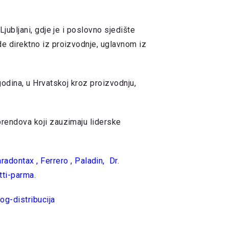
Ljubljani, gdje je i poslovno sjedište
de direktno iz proizvodnje, uglavnom iz
godina, u Hrvatskoj kroz proizvodnju,
brendova koji zauzimaju liderske
aradontax
,
Ferrero
,
Paladin
,
Dr.
tti-parma
.
og-distribucija