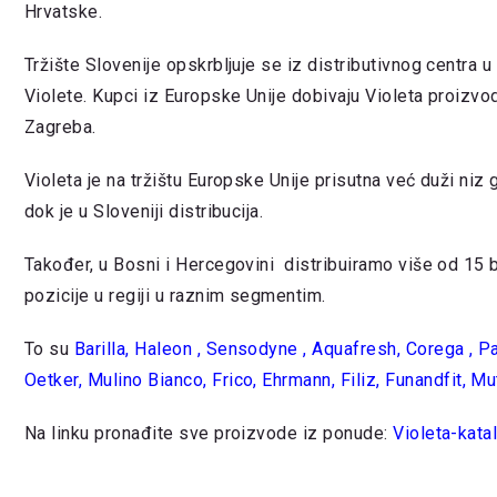
Hrvatske.
Tržište Slovenije opskrbljuje se iz distributivnog centra u 
Violete. Kupci iz Europske Unije dobivaju Violeta proizvo
Zagreba.
Violeta je na tržištu Europske Unije prisutna već duži niz 
dok je u Sloveniji distribucija.
Također, u Bosni i Hercegovini distribuiramo više od 15 
pozicije u regiji u raznim segmentim.
To su
Barilla
,
Haleon
,
Sensodyne
,
Aquafresh
,
Corega
,
P
Oetker
,
Mulino Bianco
,
Frico
,
Ehrmann
,
Filiz
,
Funandfit
,
Mu
Na linku pronađite sve proizvode iz ponude:
Violeta-katal