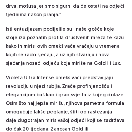
drva, mošusa jer smo sigurni da će ostati na odjeći
tjednima nakon pranja.”
Isti entuzijazam podijelile su i naše gošće koje
stoje iza poznatih profila društvenih mreža te kažu
kako ih mirisi ovih omekšivača vraćaju u vremena
kojih se rado sjećaju, a uz njih stvaraju i nova
sjećanja noseći odjeću koja miriše na
Gold
ili
Lux
.
Violeta Ultra Intense omekšivači predstavljaju
revoluciju u njezi rublja. Zrače profinjenošću i
elegancijom baš kao i grad svjetla iz kojeg dolaze.
Osim što najljepše mirišu, njihova pametna formula
omogućuje lakše peglanje, štiti od rastezanja i
daje dugotrajan miris vašoj odjeći koji se zadržava
do čak 20 tjedana. Zanosan
Gold
ili