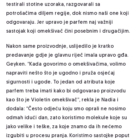
testirali stotine uzoraka, razgovarali sa
potrošačima diljem regije, dok nismo naši one koji
odgovaraju. Jer upravo je parfem naj važniji
sastojak koji omekšivač čini posebnim i drugačijim.
Nakon same proizvodnje, uslijedilo je kratko
predavanje gdje je glavnu riječ imala upravo gđa.
Geyken. “Kada govorimo o omekšivačima, volimo
napraviti nešto što je ugodno i pruža osjećaj
sigurnosti i ugode. To jedan od atributa koje
parfem treba imati kako bi odgovarao proizvodu
kao što je Violetin omekšivač”, rekla je Nadia i
dodala: “Često odjeću koju smo oprali ne nosimo
odmah idući dan, zato koristimo molekule koje su
jako velike i teške, za koje znamo da ih nećemo
izgubiti u procesu pranja. Koristimo sastojke poput