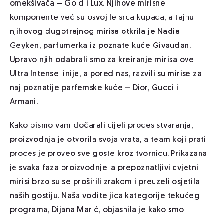
omekšivača – Gold i Lux. Njihove mirisne
komponente već su osvojile srca kupaca, a tajnu
njihovog dugotrajnog mirisa otkrila je Nadia
Geyken, parfumerka iz poznate kuće Givaudan.
Upravo njih odabrali smo za kreiranje mirisa ove
Ultra Intense linije, a pored nas, razvili su mirise za
naj poznatije parfemske kuće – Dior, Gucci i
Armani.
Kako bismo vam dočarali cijeli proces stvaranja,
proizvodnja je otvorila svoja vrata, a team koji prati
proces je proveo sve goste kroz tvornicu. Prikazana
je svaka faza proizvodnje, a prepoznatljivi cvjetni
mirisi brzo su se proširili zrakom i preuzeli osjetila
naših gostiju. Naša voditeljica kategorije tekućeg
programa, Dijana Marić, objasnila je kako smo